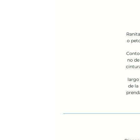
Ranita
o pet
Conto
no de
cintur
largo
de la 
prend