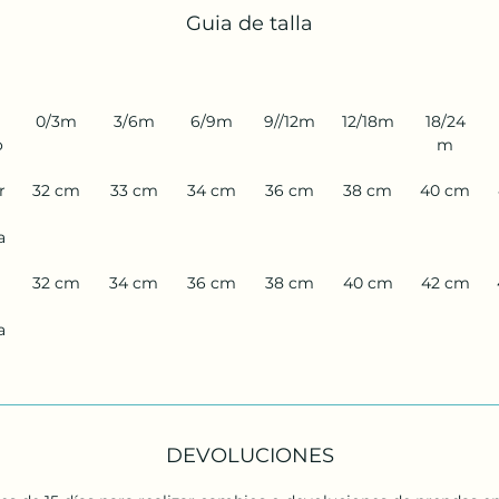
Guia de talla
 
0/3m
3/6m
6/9m
9//12m
12/18m
18/24
o
m
r
32 cm
33 cm
34 cm
36 cm
38 cm
40 cm
 
a
 
32 cm
34 cm
36 cm
38 cm
40 cm
42 cm
a
DEVOLUCIONES