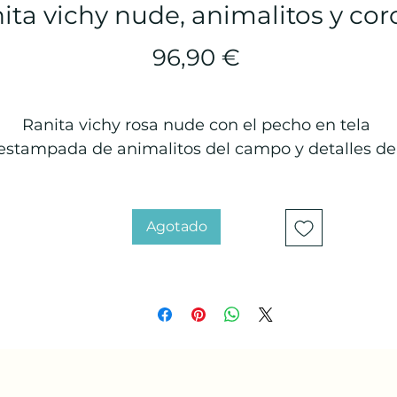
ita vichy nude, animalitos y cor
Precio
96,90 €
Ranita vichy rosa nude con el pecho en tela 
estampada de animalitos del campo y detalles de
florecitas. Incluye corona de cumpleaños.
Tejidos 100% algodón en contacto con la piel, salvo
accesorios y apliques exteriores.
Agotado
Lavable a temperatura máximo 30ºC. No utilizar 
ejía. No secar en secadora. Temperatura máxima d
planchado 110ºC. Limpieza en seco con 
percloroetileno. 
Se recomienda lavado a mano.